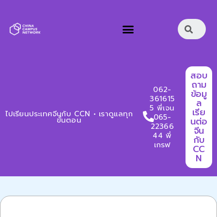
สอบ
ถาม
062-
ข้อมู
361615
ล
5 พี่เจน
เรีย
ไปเรียนประเทศจีนกับ CCN • เราดูแลทุก
065-
ขั้นตอน
นต่อ
22366
จีน
44 พี่
กับ
เกรฟ
CC
N