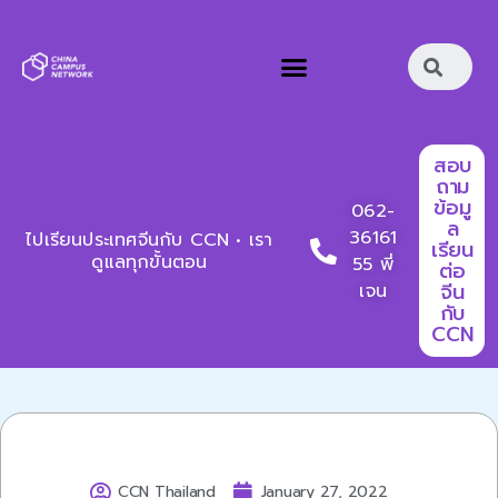
สอบ
ถาม
ข้อมู
062-
ล
36161
ไปเรียนประเทศจีนกับ CCN • เรา
เรียน
ดูแลทุกขั้นตอน
55 พี่
ต่อ
จีน
เจน
กับ
CCN
CCN Thailand
January 27, 2022