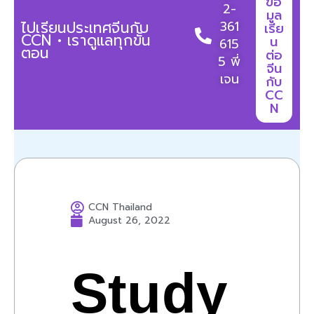
ข้อ
2-
มูล
361
ไปเรียนประเทศจีนกับ
เรีย
CCN • เราดูแลทุกขั้น
น
615
ตอน
ต่อ
5 พี่
จีน
เจน
กับ
CC
N
CCN Thailand
August 26, 2022
Study