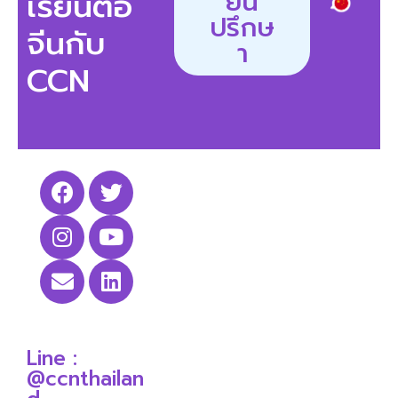
ยน
เรียนต่อ
ปรึกษ
จีนกับ
า
CCN
Line :
@ccnthailan