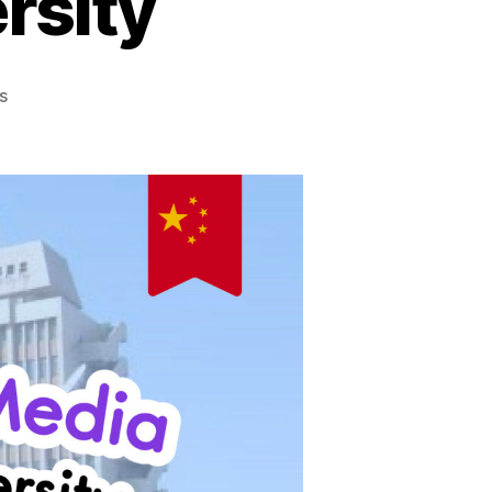
rsity
s