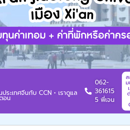
ส
062-
ม
361615
ยนประเทศจีนกับ CCN • เราดูแล
ต
้นตอน
5 พี่เจน