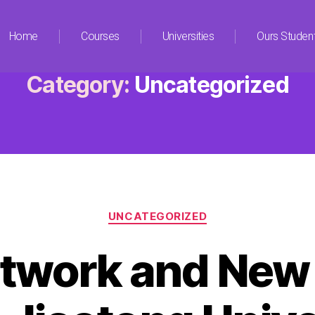
Home
Courses
Universities
Ours Studen
Category:
Uncategorized
UNCATEGORIZED
twork and New M