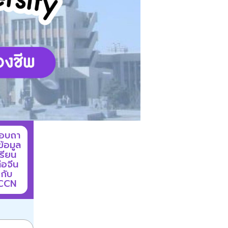
อบถา
ข้อมูล
เรียน
่อจีน
กับ
CCN