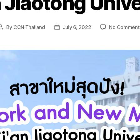
n Jiaotong Unive
By
CCN Thailand
July 6, 2022
No Comment