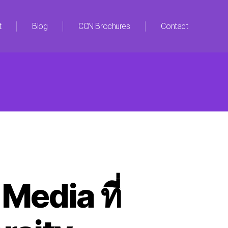
t
Blog
CCN Brochures
Contact
edia ที่